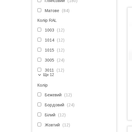
Глянсовий
180
Матове
84
Колір RAL
1003
12
1014
12
1015
12
3005
24
3011
12
Ще 12
Колір
Бежевий
12
Бордовий
24
Білий
12
Жовтий
12