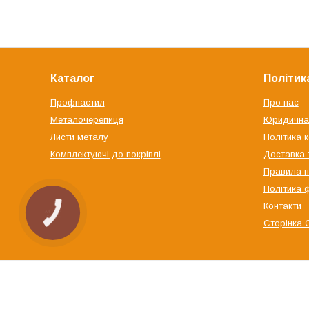
Каталог
Політик
Профнастил
Про нас
Металочерепиця
Юридична
Листи металу
Політика 
Комплектуючі до покрівлі
Доставка 
Правила п
Політика 
Контакти
КНОПКА
ЗВ'ЯЗКУ
Сторінка 