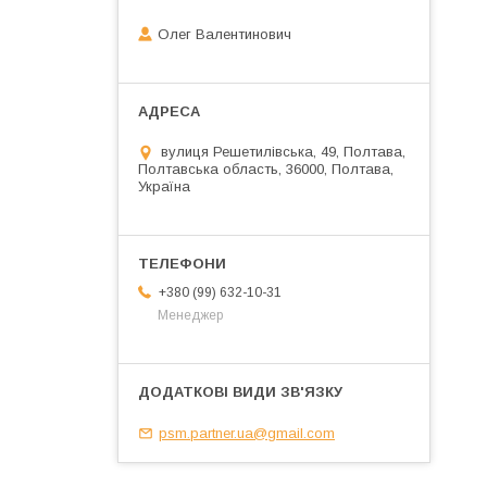
Олег Валентинович
вулиця Решетилівська, 49, Полтава,
Полтавська область, 36000, Полтава,
Україна
+380 (99) 632-10-31
Менеджер
psm.partner.ua@gmail.com