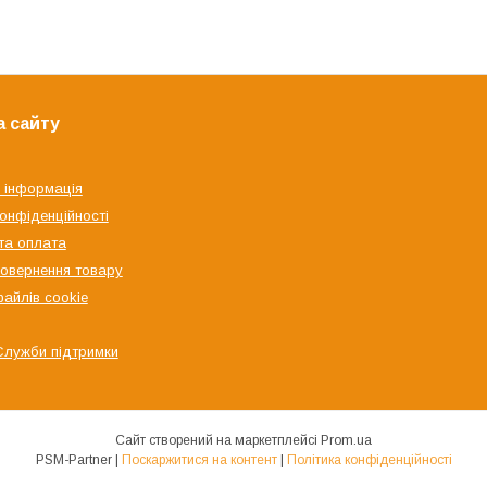
а сайту
 інформація
конфіденційності
та оплата
овернення товару
файлів cookie
Служби підтримки
Сайт створений на маркетплейсі
Prom.ua
PSM-Partner |
Поскаржитися на контент
|
Політика конфіденційності