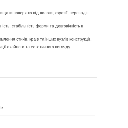
ищати поверхню від вологи, корозії, перепадів
сть, стабільність форми та довговічність в
ення стиків, країв та інших вузлів конструкції.
ції охайного та естетичного вигляду.
le