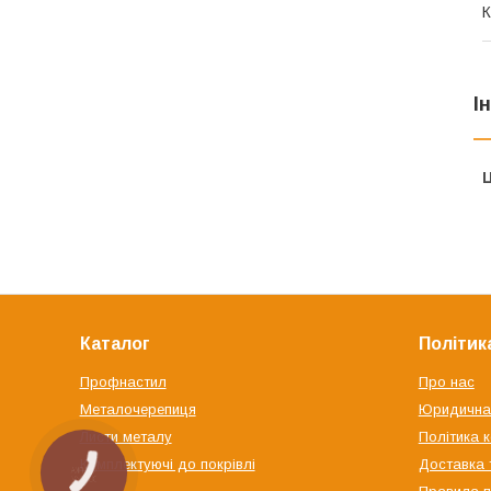
К
І
Ц
Каталог
Політик
Профнастил
Про нас
Металочерепиця
Юридична
Листи металу
Політика 
Комплектуючі до покрівлі
Доставка 
КНОПКА
ЗВ'ЯЗКУ