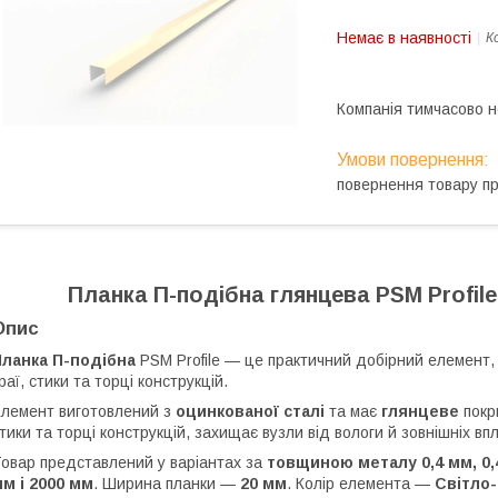
Немає в наявності
К
Компанія тимчасово 
повернення товару п
Планка П-подібна глянцева PSM Profil
Опис
Планка П-подібна
PSM Profile — це практичний добірний елемент,
раї, стики та торці конструкцій.
лемент виготовлений з
оцинкованої сталі
та має
глянцеве
покр
тики та торці конструкцій, захищає вузли від вологи й зовнішніх в
овар представлений у варіантах за
товщиною металу 0,4 мм, 0,4
м і 2000 мм
. Ширина планки —
20 мм
. Колір елемента —
Світло