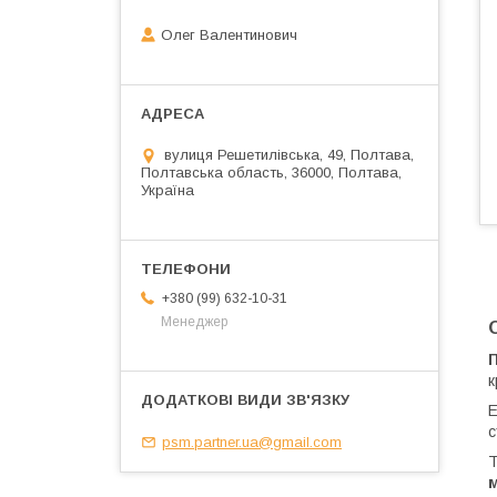
Олег Валентинович
вулиця Решетилівська, 49, Полтава,
Полтавська область, 36000, Полтава,
Україна
+380 (99) 632-10-31
Менеджер
к
Е
с
psm.partner.ua@gmail.com
Т
м