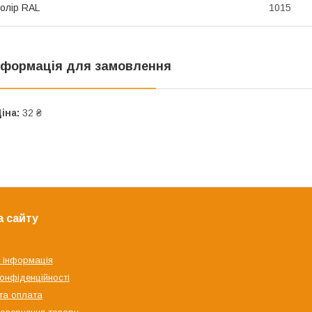
олір RAL
1015
нформація для замовлення
іна:
32 ₴
а сайту
 інформація
конфіденційності
та оплата