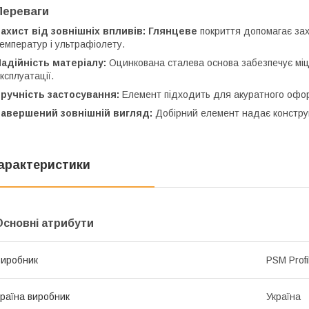
Переваги
ахист від зовнішніх впливів:
Глянцеве
покриття допомагає зах
емператур і ультрафіолету.
адійність матеріалу:
Оцинкована сталева основа забезпечує міцні
ксплуатації.
ручність застосування:
Елемент підходить для акуратного оформл
Завершений зовнішній вигляд:
Добірний елемент надає конструк
арактеристики
Основні атрибути
иробник
PSM Profi
раїна виробник
Україна