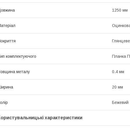
Довжина
1250 мм
атеріал
Оцинкова
окриття
Глянцеве
ип комплектуючого
Планка П
овщина металу
0.4 мм
Ширина
20 мм
олір
Бежевий
Користувальницькі характеристики