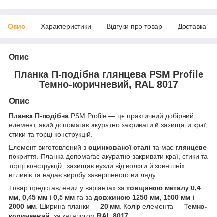
Опис
Характеристики
Відгуки про товар
Доставка
Опис
Планка П-подібна глянцева PSM Profile
Темно-коричневий, RAL 8017
Опис
Планка П-подібна
PSM Profile — це практичний добірний
елемент, який допомагає акуратно закривати й захищати краї,
стики та торці конструкцій.
Елемент виготовлений з
оцинкованої сталі
та має
глянцеве
покриття. Планка допомагає акуратно закривати краї, стики та
торці конструкцій, захищає вузли від вологи й зовнішніх
впливів та надає виробу завершеного вигляду.
Товар представлений у варіантах за
товщиною металу 0,4
мм, 0,45 мм і 0,5 мм
та за
довжиною 1250 мм, 1500 мм і
2000 мм
. Ширина планки —
20 мм
. Колір елемента —
Темно-
коричневий
, за каталогом
RAL 8017
.