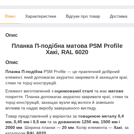
Опис
Характеристики
Відгуки про товар
Доставка
Опис
Планка П-подібна матова PSM Profile
Хакі, RAL 6020
Опис
Планка П-подібна
PSM Profile — це практичний добірний
елемент, який допомагає акуратно закривати й захищати краї,
стики та торці конструкцій.
Елемент виготовлений з
оцинкованої сталі
та має
матове
покриття. Планка допомагає акуратно закривати краї, стики та
торці конструкцій, захищає вузли від вологи й зовнішніх
впливів та надає виробу завершеного вигляду.
Товар представлений у варіантах за
товщиною металу 0,4
мм, 0,45 мм і 0,5 мм
та за
довжиною 1250 мм, 1500 мм і
2000 мм
. Ширина планки —
20 мм
. Колір елемента —
Хакі
, за
каталогом
RAL 6020
.