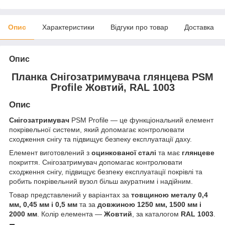
Опис
Характеристики
Відгуки про товар
Доставка
Опис
Планка Снігозатримувача глянцева PSM
Profile Жовтий, RAL 1003
Опис
Снігозатримувач
PSM Profile — це функціональний елемент
покрівельної системи, який допомагає контролювати
сходження снігу та підвищує безпеку експлуатації даху.
Елемент виготовлений з
оцинкованої сталі
та має
глянцеве
покриття. Снігозатримувач допомагає контролювати
сходження снігу, підвищує безпеку експлуатації покрівлі та
робить покрівельний вузол більш акуратним і надійним.
Товар представлений у варіантах за
товщиною металу 0,4
мм, 0,45 мм і 0,5 мм
та за
довжиною 1250 мм, 1500 мм і
2000 мм
. Колір елемента —
Жовтий
, за каталогом
RAL 1003
.