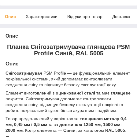
Опис
Характеристики
Відгуки про товар
Доставка
Опис
Планка Снігозатримувача глянцева PSM
Profile Синій, RAL 5005
Опис
Снігозатримувач
PSM Profile — це функціональний елемент
покрівельної системи, який допомагає контролювати
сходження снігу та підвищує безпеку експлуатації даху.
Елемент виготовлений з
оцинкованої сталі
та має
глянцеве
покриття. Снігозатримувач допомагає контролювати
сходження снігу, підвищує безпеку експлуатації покрівлі та
робить покрівельний вузол більш акуратним і надійним.
Товар представлений у варіантах за
товщиною металу 0,4
мм, 0,45 мм і 0,5 мм
та за
довжиною 1250 мм, 1500 мм і
2000 мм
. Колір елемента —
Синій
, за каталогом
RAL 5005
.