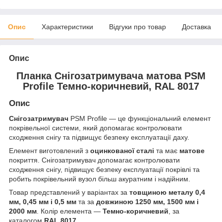
Опис
Характеристики
Відгуки про товар
Доставка
Опис
Планка Снігозатримувача матова PSM
Profile Темно-коричневий, RAL 8017
Опис
Снігозатримувач
PSM Profile — це функціональний елемент
покрівельної системи, який допомагає контролювати
сходження снігу та підвищує безпеку експлуатації даху.
Елемент виготовлений з
оцинкованої сталі
та має
матове
покриття. Снігозатримувач допомагає контролювати
сходження снігу, підвищує безпеку експлуатації покрівлі та
робить покрівельний вузол більш акуратним і надійним.
Товар представлений у варіантах за
товщиною металу 0,4
мм, 0,45 мм і 0,5 мм
та за
довжиною 1250 мм, 1500 мм і
2000 мм
. Колір елемента —
Темно-коричневий
, за
каталогом
RAL 8017
.