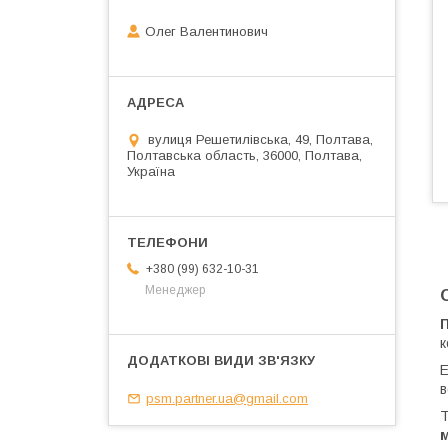
Олег Валентинович
вулиця Решетилівська, 49, Полтава,
Полтавська область, 36000, Полтава,
Україна
+380 (99) 632-10-31
Менеджер
к
Е
в
psm.partner.ua@gmail.com
Т
м