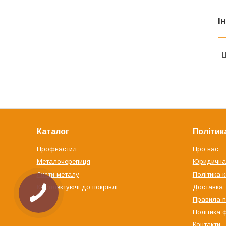
І
Ц
Каталог
Політик
Профнастил
Про нас
Металочерепиця
Юридична
Листи металу
Політика 
Комплектуючі до покрівлі
Доставка 
Правила п
Політика 
Контакти