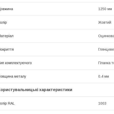
Довжина
1250 мм
олір
Жовтий
атеріал
Оцинкова
окриття
Глянцеве
ип комплектуючого
Планка т
овщина металу
0.4 мм
Користувальницькі характеристики
олір RAL
1003