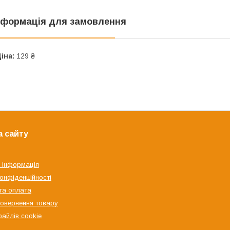
нформація для замовлення
іна:
129 ₴
а сайту
 інформація
конфіденційності
та оплата
овернення товару
файлів cookie