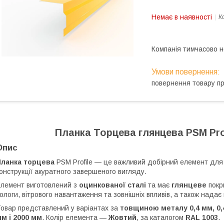
Немає в наявності
К
Компанія тимчасово 
повернення товару п
Планка Торцева глянцева PSM Pro
Опис
Планка торцева
PSM Profile — це важливий добірний елемент для 
онструкції акуратного завершеного вигляду.
лемент виготовлений з
оцинкованої сталі
та має
глянцеве
покри
ологи, вітрового навантаження та зовнішніх впливів, а також надає
овар представлений у варіантах за
товщиною металу 0,4 мм, 0,4
м і 2000 мм
. Колір елемента —
Жовтий
, за каталогом
RAL 1003
.