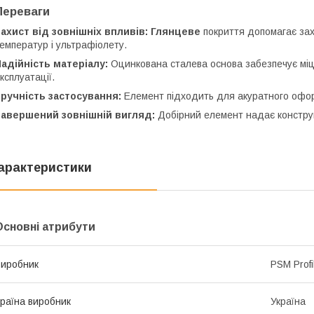
Переваги
ахист від зовнішніх впливів:
Глянцеве
покриття допомагає зах
емператур і ультрафіолету.
адійність матеріалу:
Оцинкована сталева основа забезпечує міцні
ксплуатації.
ручність застосування:
Елемент підходить для акуратного оформл
Завершений зовнішній вигляд:
Добірний елемент надає конструк
арактеристики
Основні атрибути
иробник
PSM Profi
раїна виробник
Україна