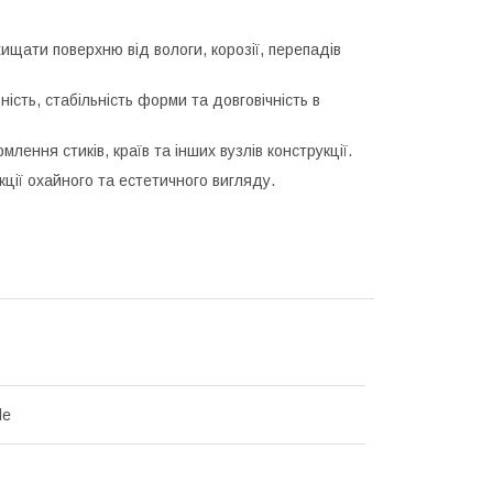
ищати поверхню від вологи, корозії, перепадів
сть, стабільність форми та довговічність в
ення стиків, країв та інших вузлів конструкції.
ції охайного та естетичного вигляду.
le