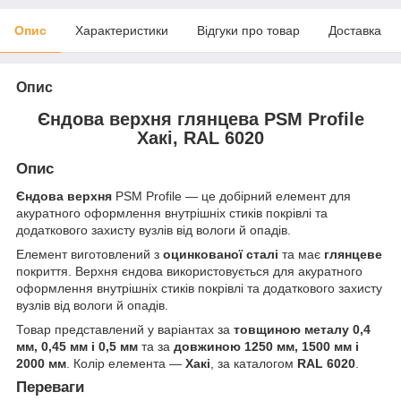
Опис
Характеристики
Відгуки про товар
Доставка
Опис
Єндова верхня глянцева PSM Profile
Хакі, RAL 6020
Опис
Єндова верхня
PSM Profile — це добірний елемент для
акуратного оформлення внутрішніх стиків покрівлі та
додаткового захисту вузлів від вологи й опадів.
Елемент виготовлений з
оцинкованої сталі
та має
глянцеве
покриття. Верхня єндова використовується для акуратного
оформлення внутрішніх стиків покрівлі та додаткового захисту
вузлів від вологи й опадів.
Товар представлений у варіантах за
товщиною металу 0,4
мм, 0,45 мм і 0,5 мм
та за
довжиною 1250 мм, 1500 мм і
2000 мм
. Колір елемента —
Хакі
, за каталогом
RAL 6020
.
Переваги