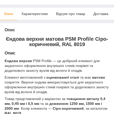
Опис
Характеристики
Відгуки про товар
Доставка
Опис
Єндова верхня матова PSM Profile Сіро-
коричневий, RAL 8019
Опис
Єндова верхня
PSM Profile — це добірний елемент для
акуратного оформлення внутрішніх стиків покрівлі та
додаткового захисту вузлів від вологи й опадів.
Елемент виготовлений з
оцинкованої сталі
та має
матове
покриття. Верхня єндова використовується для акуратного
оформлення внутрішніх стиків покрівлі та додаткового захисту
вузлів від вологи й опадів.
Товар представлений у варіантах за
товщиною металу 0,4
мм, 0,45 мм і 0,5 мм
та за
довжиною 1250 мм, 1500 мм і
2000 мм
. Колір елемента —
Сіро-коричневий
, за каталогом
RAL 8019
.