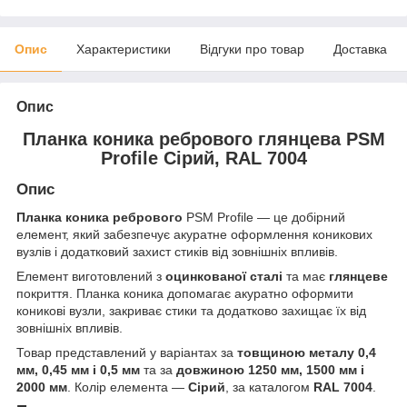
Опис
Характеристики
Відгуки про товар
Доставка
Опис
Планка коника ребрового глянцева PSM
Profile Сірий, RAL 7004
Опис
Планка коника ребрового
PSM Profile — це добірний
елемент, який забезпечує акуратне оформлення коникових
вузлів і додатковий захист стиків від зовнішніх впливів.
Елемент виготовлений з
оцинкованої сталі
та має
глянцеве
покриття. Планка коника допомагає акуратно оформити
коникові вузли, закриває стики та додатково захищає їх від
зовнішніх впливів.
Товар представлений у варіантах за
товщиною металу 0,4
мм, 0,45 мм і 0,5 мм
та за
довжиною 1250 мм, 1500 мм і
2000 мм
. Колір елемента —
Сірий
, за каталогом
RAL 7004
.