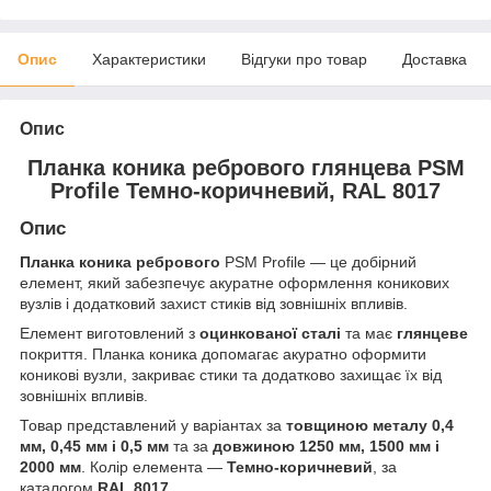
Опис
Характеристики
Відгуки про товар
Доставка
Опис
Планка коника ребрового глянцева PSM
Profile Темно-коричневий, RAL 8017
Опис
Планка коника ребрового
PSM Profile — це добірний
елемент, який забезпечує акуратне оформлення коникових
вузлів і додатковий захист стиків від зовнішніх впливів.
Елемент виготовлений з
оцинкованої сталі
та має
глянцеве
покриття. Планка коника допомагає акуратно оформити
коникові вузли, закриває стики та додатково захищає їх від
зовнішніх впливів.
Товар представлений у варіантах за
товщиною металу 0,4
мм, 0,45 мм і 0,5 мм
та за
довжиною 1250 мм, 1500 мм і
2000 мм
. Колір елемента —
Темно-коричневий
, за
каталогом
RAL 8017
.