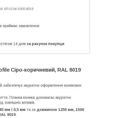
од:
KP-G-04-1000-8019
не приймає замовлення
ротягом 14 днів
за рахунок покупця
file Сіро-коричневий, RAL 8019
ий забезпечує акуратне оформлення коникових
иття. Планка коника допомагає акуратно
д зовнішніх впливів.
5 мм і 0,5 мм
та за
довжиною 1250 мм, 1500
RAL 8019
.