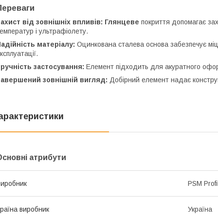
Переваги
ахист від зовнішніх впливів:
Глянцеве
покриття допомагає зах
емператур і ультрафіолету.
адійність матеріалу:
Оцинкована сталева основа забезпечує міцні
ксплуатації.
ручність застосування:
Елемент підходить для акуратного оформл
Завершений зовнішній вигляд:
Добірний елемент надає конструк
арактеристики
Основні атрибути
иробник
PSM Profi
раїна виробник
Україна