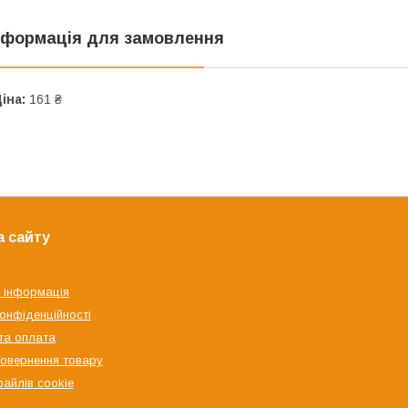
нформація для замовлення
іна:
161 ₴
а сайту
 інформація
конфіденційності
та оплата
овернення товару
файлів cookie