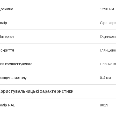
Довжина
1250 мм
олір
Сіро-кор
атеріал
Оцинкова
окриття
Глянцеве
ип комплектуючого
Планка к
овщина металу
0.4 мм
Користувальницькі характеристики
олір RAL
8019