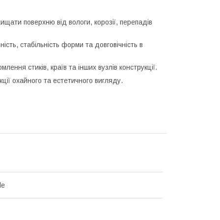
ищати поверхню від вологи, корозії, перепадів
сть, стабільність форми та довговічність в
ення стиків, країв та інших вузлів конструкції.
ції охайного та естетичного вигляду.
le