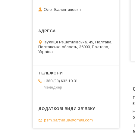
Олег Валентинович
вулиця Решетилівська, 49, Полтава,
Полтавська область, 36000, Полтава,
Україна
+380 (99) 632-10-31
Менеджер
в
Е
о
psm.partner.ua@gmail.com
Т
м