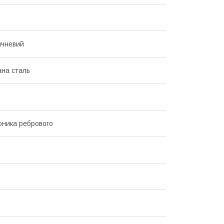
ичневий
на сталь
оника ребрового