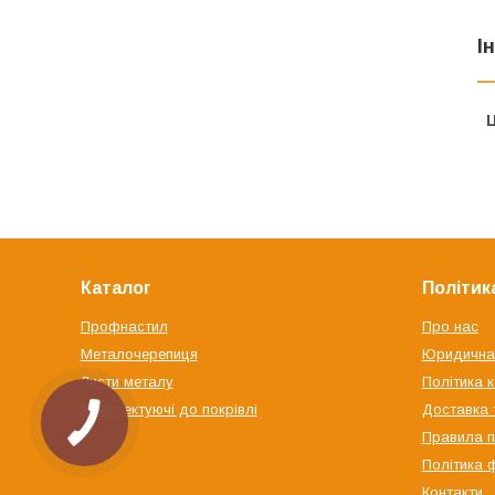
І
Ц
Каталог
Політик
Профнастил
Про нас
Металочерепиця
Юридична
Листи металу
Політика 
Комплектуючі до покрівлі
Доставка 
Правила п
Політика 
Контакти