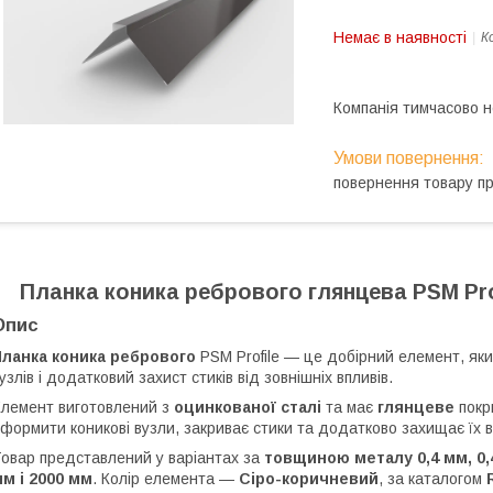
Немає в наявності
К
Компанія тимчасово 
повернення товару п
Планка коника ребрового глянцева PSM Pro
Опис
Планка коника ребрового
PSM Profile — це добірний елемент, як
узлів і додатковий захист стиків від зовнішніх впливів.
лемент виготовлений з
оцинкованої сталі
та має
глянцеве
покр
формити коникові вузли, закриває стики та додатково захищає їх ві
овар представлений у варіантах за
товщиною металу 0,4 мм, 0,4
м і 2000 мм
. Колір елемента —
Сіро-коричневий
, за каталогом